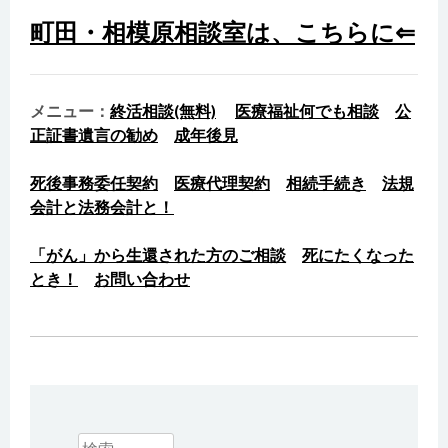
町田・相模原相談室は、こちらに⇐
メニュー：
終活相談(無料)
医療福祉何でも相談
公
正証書遺言の勧め
成年後見
死後事務委任契約
医療代理契約
相続手続き
法規
会計と法務会計と！
「がん」から生還された方のご相談
死にたくなった
とき！
お問い合わせ
検