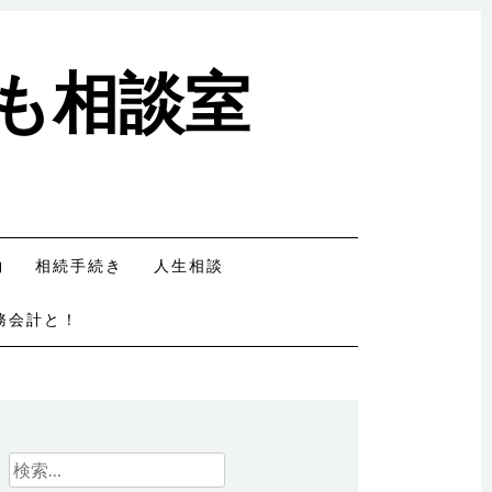
も相談室
約
相続手続き
人生相談
務会計と！
検
索: