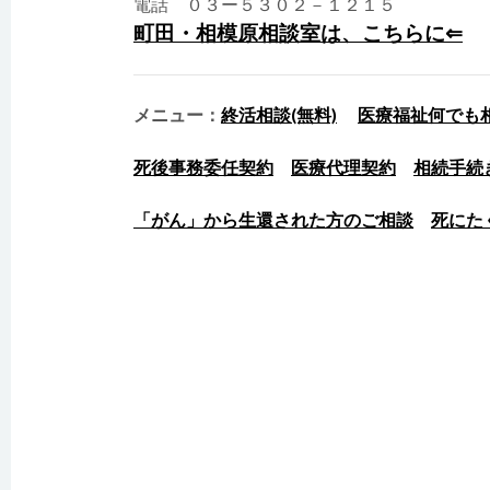
電話 ０３ー５３０２－１２１５
町田・相模原相談室は、こちらに⇐
メニュー：
終活相談(無料)
医療福祉何でも
死後事務委任契約
医療代理契約
相続手続
「がん」から生還された方のご相談
死にた